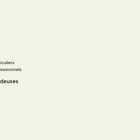
iculiers
fessionnels
ndeuses