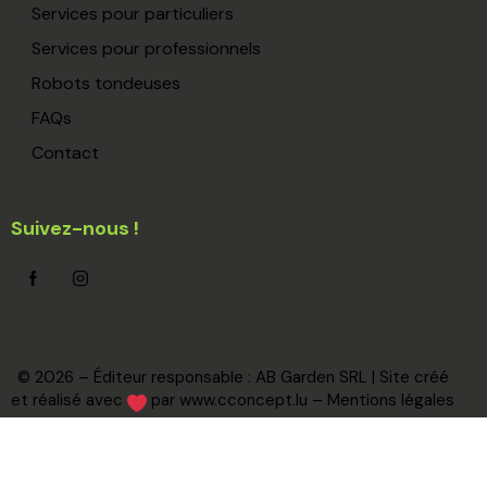
Services pour particuliers
Services pour professionnels
Robots tondeuses
FAQs
Contact
Suivez-nous !
© 2026 – Éditeur responsable : AB Garden SRL | Site créé
et réalisé avec
par
www.cconcept.lu
–
Mentions légales